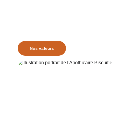
Elabore des recettes à base de 
produits locaux pour partager avec 
gourmandise les bienfaits de la noix et 
de la noisette.
Nos valeurs