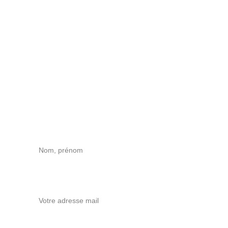
Contactez-noix
Pour toute demande d'information ou 
commande, n'hésitez pas à me contacter.
contact@biscuiterieapothicaire.fr
+33 6 45 45 82 71
Nom, prénom
Mail*