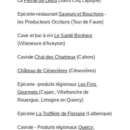
La 
Ferme de Letou
 (Saint Cirq Lapopie)
Epicerie-restaurant 
Saveurs et Bouchons
 - 
les Producteurs Occitans (Tour de Faure)
Cave
 et bar à vin 
Le Santé Bonheur
(Villeneuve d'Aveyron)
Caviste 
Chai des Chartreux
 (Cahors)
Château de Cénevières
 (Cénevières)
Epicerie -produits régionaux 
Les Fins 
Gourmets 
(Cajarc, Villefranche de 
Rouergue, Limogne en Quercy)
Epicerie 
La Truffière de Floriane
 (Lalbenque)
Caviste - Produits régionaux 
Quercy 